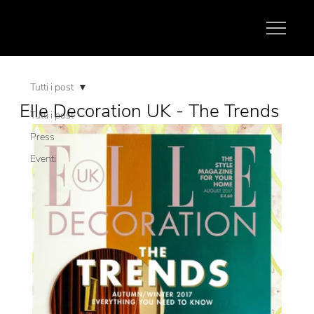
Tutti i post
Elle Decoration UK - The Trends
Tutti i post
Press
Eventi