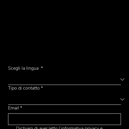
P.Iva 00340800135
Contatti
Tel.
+39 031 710142
E-mail
emmemobili@emmemobili.it
Iscriviti alla Newsletter
Scegli la lingua
*
Tipo di contatto
*
Email
*
Dichiaro di aver letto l’
informativa privacy
 e 