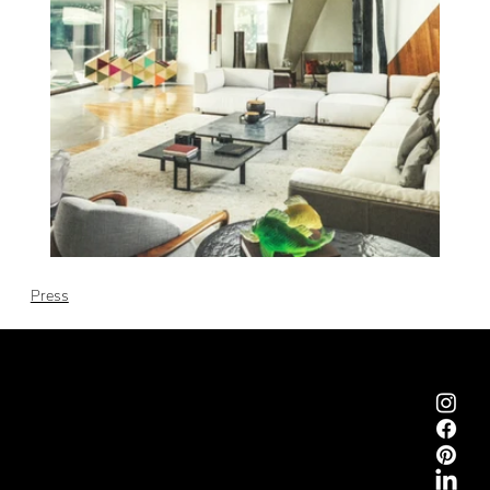
Press
Emmemobili®
Tagliabue Daniele S.r.l.
Casa fondata nel 1879
Via Torino, 29, 22063 Cantù (Como) Italia