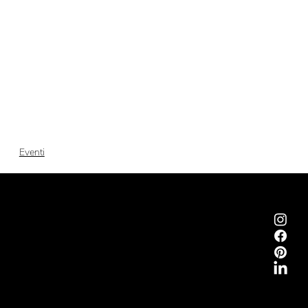
Eventi
Emmemobili®
Tagliabue Daniele S.r.l.
Casa fondata nel 1879
Via Torino, 29, 22063 Cantù (Como) Italia
P.Iva 00340800135