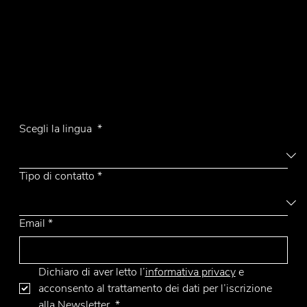
Contatti
Tel.
+39 031 710142
E-mail
emmemobili@emmemobili.it
Iscriviti alla Newsletter
Scegli la lingua
*
Tipo di contatto
*
Email
*
Dichiaro di aver letto l’
informativa privacy
 e 
acconsento al trattamento dei dati per l’iscrizione 
alla Newsletter.
*