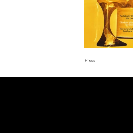
Press
Emmemobili®