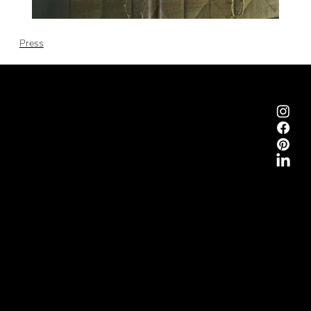
Press
Emmemobili®
Tagliabue Daniele S.r.l.
Casa fondata nel 1879
Via Torino, 29, 22063 Cantù (Como) Italia
P.Iva 00340800135
Contatti
Tel.
+39 031 710142
E-mail
emmemobili@emmemobili.it
Iscriviti alla Newsletter