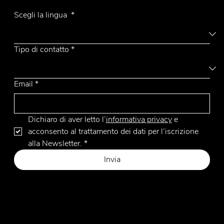
Scegli la lingua
*
Tipo di contatto
*
Email
*
Dichiaro di aver letto l’
informativa privacy
 e 
acconsento al trattamento dei dati per l’iscrizione 
alla Newsletter.
*
Invia
Privacy Policy
Cookie Policy
Sito web by Hangler Marketing Advisor