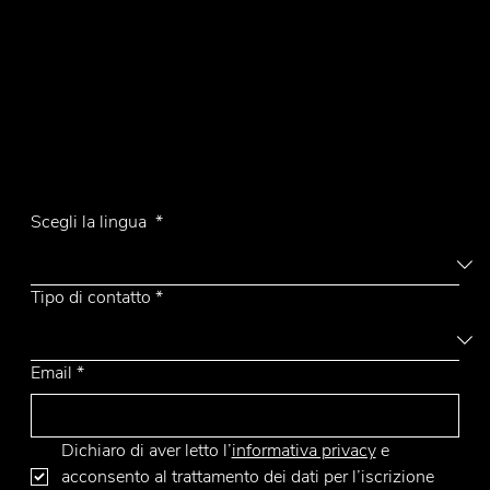
P.Iva 00340800135
Contatti
Tel.
+39 031 710142
E-mail
emmemobili@emmemobili.it
Iscriviti alla Newsletter
Scegli la lingua
*
Tipo di contatto
*
Email
*
Dichiaro di aver letto l’
informativa privacy
 e 
acconsento al trattamento dei dati per l’iscrizione 