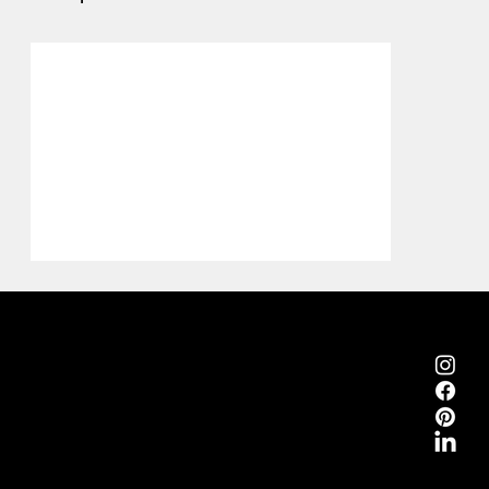
Emmemobili®
Tagliabue Daniele S.r.l.
Casa fondata nel 1879
Via Torino, 29, 22063 Cantù (Como) Italia