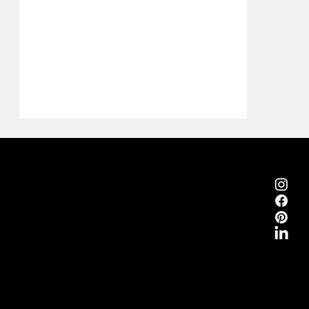
Emmemobili®
Tagliabue Daniele S.r.l.
Casa fondata nel 1879
Via Torino, 29, 22063 Cantù (Como) Italia
P.Iva 00340800135
Contatti