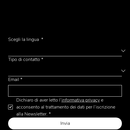
Tel.
+39 031 710142
E-mail
emmemobili@emmemobili.it
Iscriviti alla Newsletter
Belladonna
Scegli la lingua
*
Tipo di contatto
*
Email
*
Dichiaro di aver letto l’
informativa privacy
 e 
acconsento al trattamento dei dati per l’iscrizione 
alla Newsletter.
*
Invia