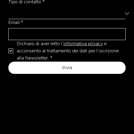
Tipo di contatto
*
Email
*
Dichiaro di aver letto l’
informativa privacy
 e 
acconsento al trattamento dei dati per l’iscrizione 
alla Newsletter.
*
Invia
Privacy Policy
Cookie Policy
Sito web by Hangler Marketing Advisor
© 2026 by Emmemobili. All Rights Reserved.