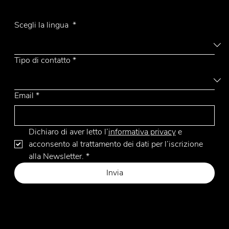
Iscriviti alla Newsletter
Ufo top legno
Scegli la lingua
*
Tipo di contatto
*
Email
*
Dichiaro di aver letto l’
informativa privacy
 e 
acconsento al trattamento dei dati per l’iscrizione 
alla Newsletter.
*
Invia
Privacy Policy
Cookie Policy