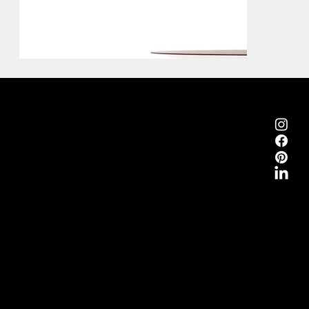
Emmemobili®
Tagliabue Daniele S.r.l.
Casa fondata nel 1879
Via Torino, 29, 22063 Cantù (Como) Italia
P.Iva 00340800135
Contatti
Tel.
+39 031 710142
E-mail
emmemobili@emmemobili.it