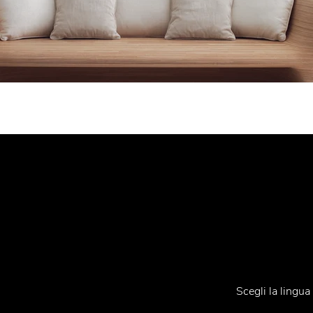
Iscriviti alla Ne
Contatti
Knokke
Scegli la lingu
Tel.
+39 031 710142
E-mail
emmemobili@emmemobili.it