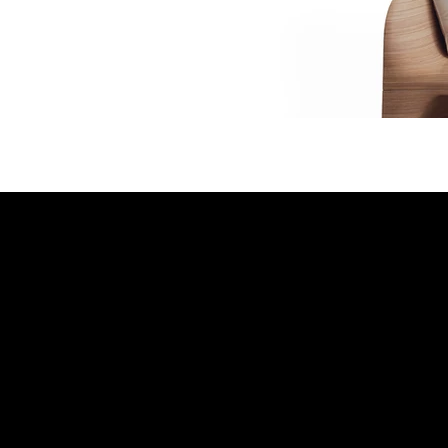
Emmemobili®
Tagliabue Daniele S.r.l.
Casa fondata nel 1879