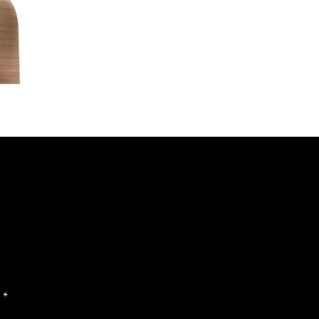
wsletter
a
*