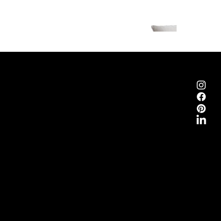
Emmemobili®
Tagliabue Daniele S.r.l.
Casa fondata nel 1879
Via Torino, 29, 22063 Cantù (Como) Italia
P.Iva 00340800135
Contatti
Tel.
+39 031 710142
E-mail
emmemobili@emmemobili.it