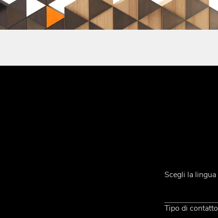
Iscriviti alla Ne
Contatti
Scegli la lingu
Tel.
+39 031 710142
E-mail
emmemobili@emmemobili.it
Tipo di contatt