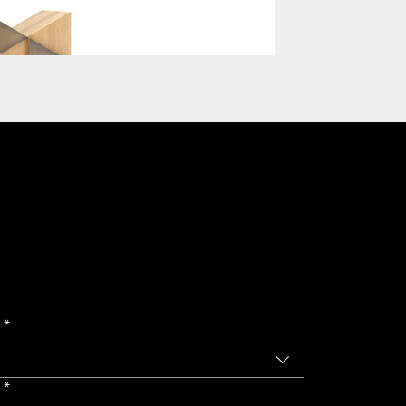
wsletter
Bars
a
*
o
*