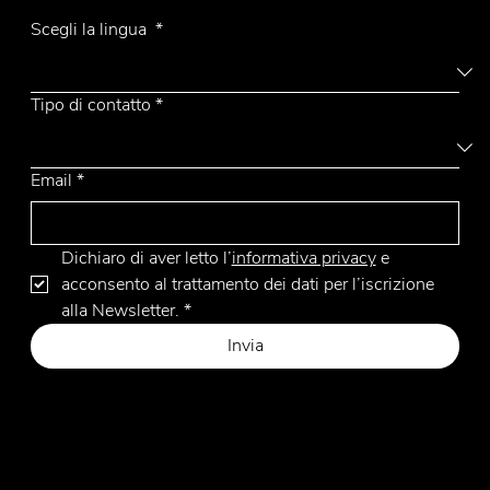
Aiko
Scegli la lingua
*
Tipo di contatto
*
Email
*
Dichiaro di aver letto l’
informativa privacy
 e 
acconsento al trattamento dei dati per l’iscrizione 
alla Newsletter.
*
Invia
Privacy Policy
Cookie Policy
Sito web by Hangler Marketing Advisor