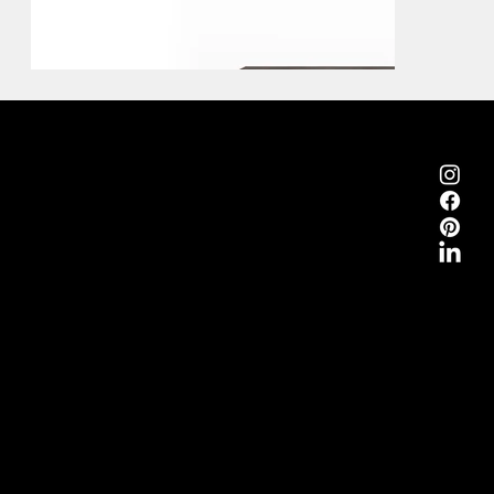
Emmemobili®
Tagliabue Daniele S.r.l.
Casa fondata nel 1879
Via Torino, 29, 22063 Cantù (Como) Italia
P.Iva 00340800135
Contatti
Tel.
+39 031 710142
E-mail
emmemobili@emmemobili.it
Iscriviti alla Newsletter