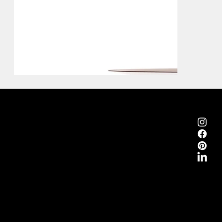
Emmemobili®
Tagliabue Daniele S.r.l.
Casa fondata nel 1879
Via Torino, 29, 22063 Cantù (Como) Italia
P.Iva 00340800135
Contatti