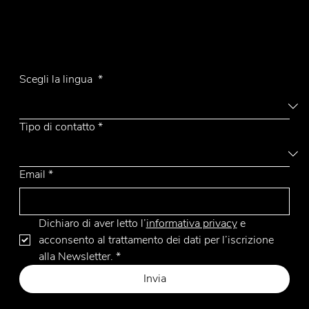
Tel.
+39 031 710142
E-mail
emmemobili@emmemobili.it
Iscriviti alla Newsletter
Ufo top legno
Scegli la lingua
*
Tipo di contatto
*
Email
*
Dichiaro di aver letto l’
informativa privacy
 e 
acconsento al trattamento dei dati per l’iscrizione 
alla Newsletter.
*
Invia