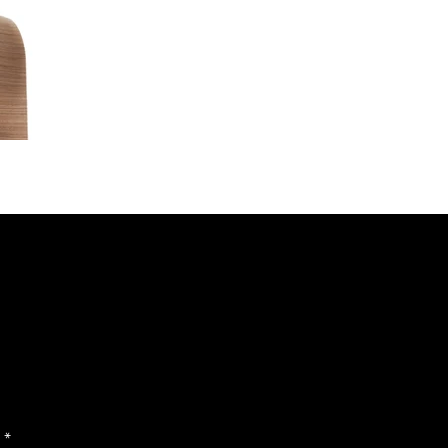
wsletter
a
*