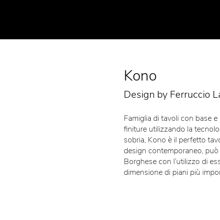
Kono
Design by Ferruccio L
Famiglia di tavoli con base e 
finiture utilizzando la tecnol
sobria, Kono è il perfetto ta
design contemporaneo, può 
Borghese con l’utilizzo di es
dimensione di piani più impor