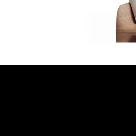
Emmemobili®
Tagliabue Daniele S.r.l.