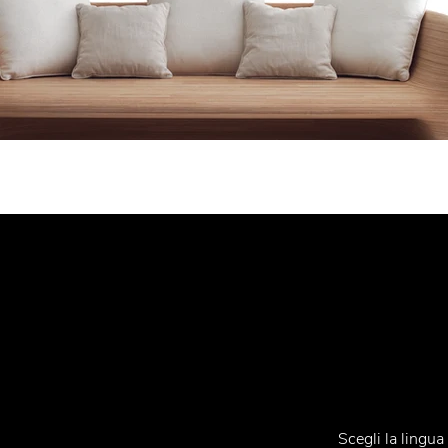
Iscriviti alla Ne
Contatti
Knokke
Scegli la lingu
Tel.
+39 031 710142