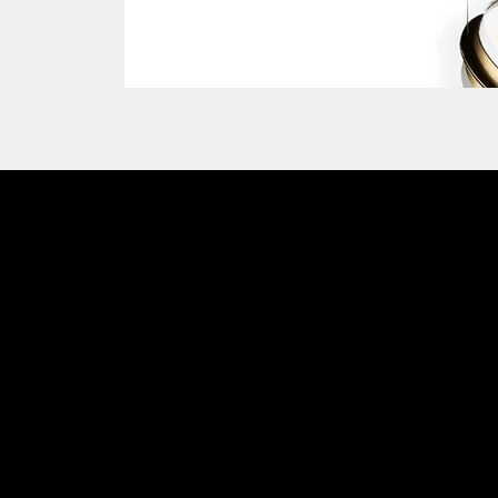
Emmemobili®
Charm
Tagliabue Daniele S.r.l.
Casa fondata nel 1879
Via Torino, 29, 22063 Cantù (Como) Italia