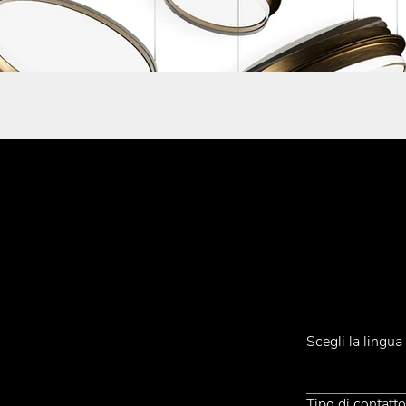
Iscriviti alla Ne
Contatti
Scegli la lingu
Tel.
+39 031 710142
E-mail
emmemobili@emmemobili.it
Tipo di contatt