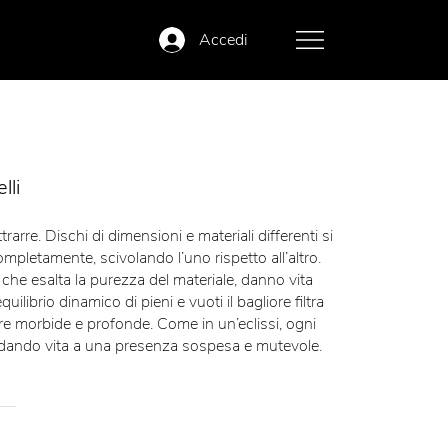
Accedi
lli
rarre. Dischi di dimensioni e materiali differenti si
mpletamente, scivolando l’uno rispetto all’altro.
 che esalta la purezza del materiale, danno vita
ilibrio dinamico di pieni e vuoti il bagliore filtra
re morbide e profonde. Come in un’eclissi, ogni
 dando vita a una presenza sospesa e mutevole.