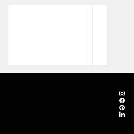
Emmemobili®
Tagliabue Daniele S.r.l.
Casa fondata nel 1879
Via Torino, 29, 22063 Cantù (Como) Italia
P.Iva 00340800135