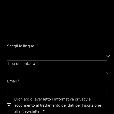
Contatti
Tel.
+39 031 710142
E-mail
emmemobili@emmemobili.it
Iscriviti alla Newsletter
Charm
Scegli la lingua
*
Tipo di contatto
*
Email
*
Dichiaro di aver letto l’
informativa privacy
 e 
acconsento al trattamento dei dati per l’iscrizione 
alla Newsletter.
*