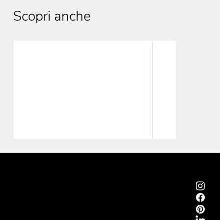
Scopri anche
Emmemobili®
Tagliabue Daniele S.r.l.
Casa fondata nel 1879